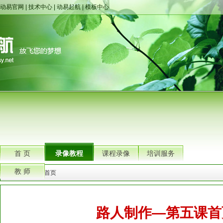
动易官网
|
技术中心
|
动易起航
|
模板中心
首 页
录像教程
课程录像
培训服务
教 师
您的位置：
首页
路人制作—第五课首