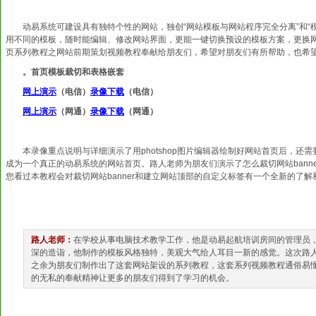
动易系统可建设具有独特个性的网站，独创“网站模板与网站程序完全分离”和
用不同的模板，随时能编辑、修改网站界面，更能一键切换预设的模板方案，更换
页系列教程之网站前期策划视频教程奉献给朋友们，希望对朋友们有所帮助，也希
。首页模板裁切和表格嵌套
网上演示
（电信）
录像下载
（电信）
网上演示
（网通）
录像下载
（网通）
本录像重点说明与详细演示了用photshop图片编辑器绘制好网站首页后，还需要在
成为一个真正的动易系统的网站首页。路人老师为朋友们演示了怎么裁切网站banner
您看过本教程会对裁切网站banner和建立网站顶部的自定义标签有一个全新的了解
路人老师：
在学校从事电脑技术教学工作，他是动易起航培训房间的管理员
深的造诣，他制作的模板风格独特，美观大气给人耳目一新的感觉。这次路
之余为朋友们制作出了这套网站架设的系列教程，这套系列视频教程通俗易
的无私的奉献精神让更多的朋友们得到了学习的机会。